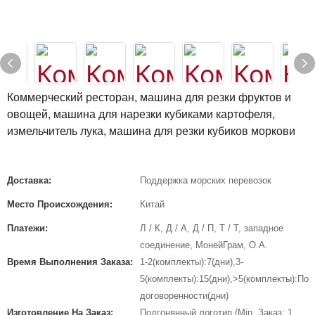
Коммерческий ресторан, машина для резки фруктов и
овощей, машина для нарезки кубиками картофеля,
измельчитель лука, машина для резки кубиков моркови
Доставка:
Поддержка морских перевозок
Место Происхождения:
Китай
Платежи:
Л / К, Д / А, Д / П, Т / Т, западное
соединение, МонейГрам, О.А.
Время Выполнения Заказа:
1-2(комплекты):7(дни),3-
5(комплекты):15(дни),>5(комплекты):По
договоренности(дни)
Изготовление На Заказ:
Подгонянный логотип (Min. Заказ: 1