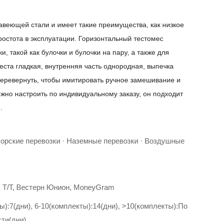
авеющей стали и имеет такие преимущества, как низкое
ростота в эксплуатации. Горизонтальный тестомес
, такой как булочки и булочки на пару, а также для
теста гладкая, внутренняя часть однородная, выпечка
еревернуть, чтобы имитировать ручное замешивание и
жно настроить по индивидуальному заказу, он подходит
.
Морские перевозки · Наземные перевозки · Воздушные
П, Т/Т, Вестерн Юнион, MoneyGram
ы):7(дни), 6-10(комплекты):14(дни), >10(комплекты):По
сти(дни)