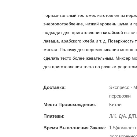
Горизонтальный тестомес изготовлен из нерж
энергопотребление, низкий уровень шума и п
подходит для приготовления китайской выпечки
лаваша, арабского хлеба и т. д. Поверхность 
мягкая. Палочку для перемешивания можно п
сделать тесто более жевательным. Миксер мо
для приготовления теста по разным рецептам
Доставка:
Экспресс · 
перевозки
Место Происхождения:
Китай
Платежи:
Л/К, Д/А, Д/
Время Выполнения Заказа:
1-5(комплект
договоренно