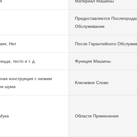
4
Материал Машины
Предоставляется Послепрода
Обслуживание
ия, Нет
После Гарантийного Обслужи
ицца, тесто и т. д.
Функция Машины
ная конструкция с низким
Ключевое Слово
ем шума
Мука
Области Применения