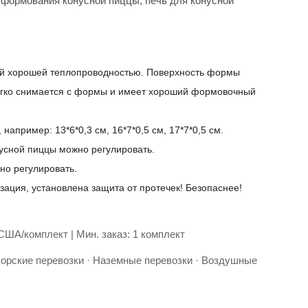
 формования конусной пиццы, печь для конусной
й хорошей теплопроводностью. Поверхность формы
 легко снимается с формы и имеет хороший формовочный
например: 13*6*0,3 см, 16*7*0,5 см, 17*7*0,5 см.
усной пиццы можно регулировать.
но регулировать.
ация, установлена ​​защита от протечек! Безопаснее!
США/комплект | Мин. заказ: 1 комплект
Морские перевозки · Наземные перевозки · Воздушные