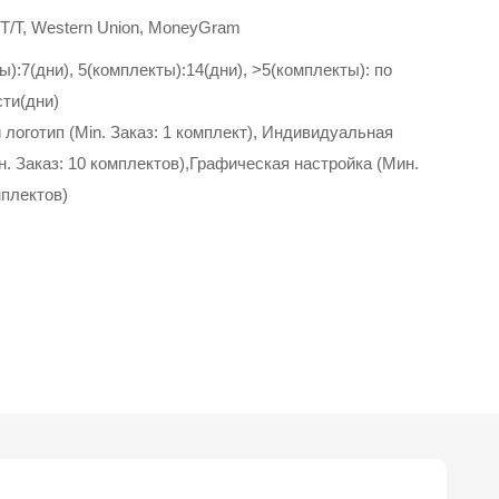
, T/T, Western Union, MoneyGram
ы):7(дни), 5(комплекты):14(дни), >5(комплекты): по
сти(дни)
логотип (Min. Заказ: 1 комплект), Индивидуальная
н. Заказ: 10 комплектов),Графическая настройка (Мин.
мплектов)