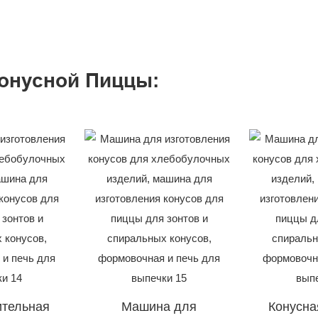
онусной Пиццы:
ительная
Машина для
Конусна