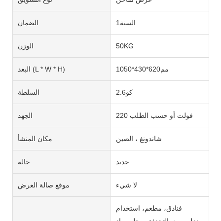
السنة1
الضمان
50KG
الوزن
مم620*430*1050
البعد (L * W * H)
كو2.6
السلطة
220 فولت أو حسب الطلب
الجهد
شاندونغ ، الصين
مكان المنشأ
جديد
حالة
لا شيء
موقع صالة العرض
فنادق، مطعم، استخدام
منزلي، بيع بالتجزئة، محل مواد