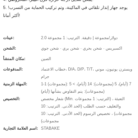
5. يوجد جهاز إنذار تلقائي في الماكينة، وتم تركيب الحماية من التسرب!
أكثر أمانا!
2.0 دولار/مجموعة | دقيقة. الترتيب: 1 مجموعة
عينات:
اكسبريس · شحن بحري · شحن بري · شحن جوي
الشحن:
الصين
مكان المنشأ:
خطاب الاعتماد، D/A، D/P، T/T، ويسترن يونيون، موني
المدفوعات:
جرام
1-1 (مجموعات): 7 (أيام)، 5 (مجموعات): 14 (أيام)، > 5
المهلة الزمنية:
(مجموعات): يتم التفاوض بشأنها (أيام)
شعار مخصص (Min. الترتيب: 1 مجموعات) ، التعبئة
التخصيص:
والتغليف حسب الطلب (الحد الأدنى. الترتيب: 10
مجموعات) ، تخصيص الرسوم (الحد الأدنى. الترتيب: 10
مجموعات)
STABAKE
اسم العلامة التجارية: