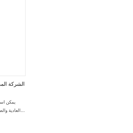
إنها مناسبة لجميع أنواع الأكياس المصنوعة من
الرطوبة، و
فيلم اللف البلاستيكي، مثل كيس الوسادة،
للتخزين ال
وحقيبة مجمعة جانبية، وحقيبة إغلاق رباعية وما
إلى ذلك.
علاوة على ذلك، من خلال الاتصال بمعدات الوزن
المختلفة، يمكن لنظام التعبئة التعامل مع العديد
من المنتجات، مثل المسحوق، الوجبات
الخفيفة، الخضروات أو الفواكه المجففة،
الأطعمة المنتفخة، الصلصة السائلة،
المشروبات، إلخ.
الشركة المص
يمكن است
العادية وال
والحلوى
والخضروات 