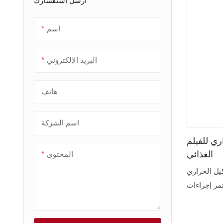
أرسل استفسارك
ماكينة صنع الزلابية
التعبئة
معدات صنع الخبز
اسم
ماكينة صنع المعكرونة
البريد الإلكتروني
هاتف
اسم الشركة
ري للفيلم
الغذائي
المحتوى
كيل الحراري
مر إجراءات
وماتيكية أو
ما إلى ذلك؛