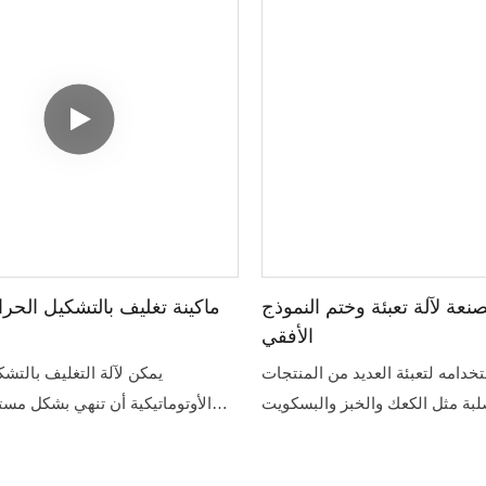
بالتالي يمكن الاحتفاظ بها طازجة
طويل. إنها آلة تعبئة مفرغة مثالية
للصناعات المرنة الكبيرة
نعة لآلة تعبئة وختم النموذج
ماكينة تغليف بالتشكيل الحرا
الأفقي
خدامه لتعبئة العديد من المنتجات
يمكن لآلة التغليف بالتش
صلبة مثل الكعك والخبز والبسكويت
الأوتوماتيكية أن تنهي بشكل مست
 والشوكولاتة والضروريات اليومية
تشكيل الفيلم، وتغذية المنتجات الأوت
والفواكه وقناع الوجه والمنتجات
اليدوية، والكنس، والختم، والقطع، و