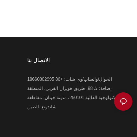
الكيميائية والأدوية والأجهزة وما إلى ذلك.
الاتصال بنا
الجوال/واتساب/وي شات: +86 18660802995
إضافة: لا. 88، طريق هويزان الغربي، المنطقة
التكنولوجية العالية 250101، مدينة جينان، مقاطعة
شاندونغ، الصين