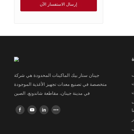
إرسال الاستفسار الآن
اسع لتغليف
يفة واللحوم
ي يمكّن الآلة
يلم النفايات
مواقع بدقة.
ل
جينان ستار بيك الماكينات المحدودة هي شركة
فيلم الملون
ت
متخصصة في تصنيع معدات تجهيز الأغذية الموجودة
ت
في مدينة جينان، مقاطعة شاندونغ، الصين
ل
ا
ر
ل