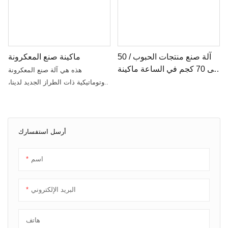
آلة صنع منتجات الحبوب / 50
ماكينة صنع المعكرونة
إلى 70 كجم في الساعة ماكينة
هذه هي آلة صنع المعكرونة
صنع المعكرونة رامين الطازجة
الأوتوماتيكية ذات الطراز الجديد لدينا،
الأوتوماتيكية
ويمكن تجهيزها بشفرات قطع
المعكرونة المختلفة، ويمكنك الحصول
على المعكرونة بأحجام مختلفة عن
طريق تغيير الشفرات. يمكن لهذه
أرسل استفسارك
الآلة أن تقوم بتقطيع المعكرونة
تلقائيًا وبشكل مستمر إلى أطوال
اسم
مختلفة. إنها مناسبة لمصانع معالجة
المعكرونة والفنادق والمطاعم لصنع
البريد الإلكتروني
المعكرونة
هاتف