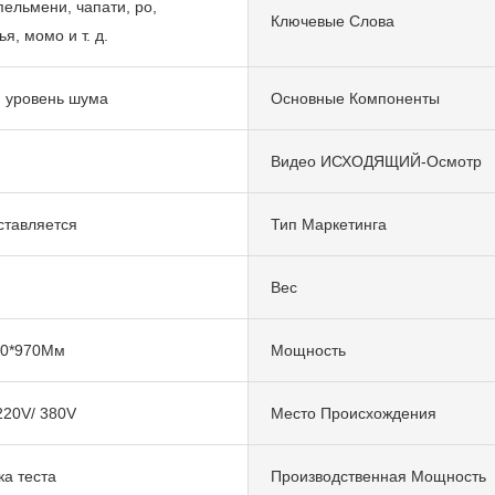
пельмени, чапати, ро,
Ключевые Слова
я, момо и т. д.
 уровень шума
Основные Компоненты
Видео ИСХОДЯЩИЙ-Осмотр
ставляется
Тип Маркетинга
Вес
20*970Мм
Мощность
220V/ 380V
Место Происхождения
ка теста
Производственная Мощность