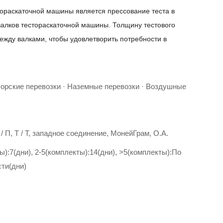
ораскаточной машины является прессование теста в
валков тестораскаточной машины. Толщину тестового
между валками, чтобы удовлетворить потребности в
Морские перевозки · Наземные перевозки · Воздушные
 Д / П, Т / Т, западное соединение, МонейГрам, О.А.
ы):7(дни), 2-5(комплекты):14(дни), >5(комплекты):По
сти(дни)