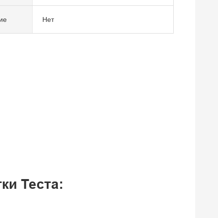
ие
Нет
ки Теста: