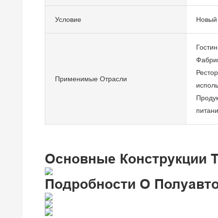
Условие
Новый
Гостин
Фабрик
Ресто
Применимые Отрасли
исполь
Продук
питани
Основные Конструкции 
Подробности О Полуавто