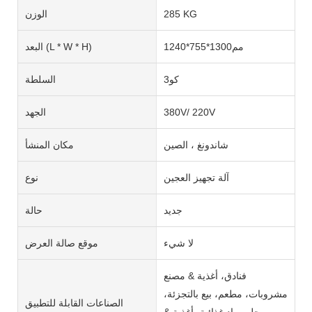
285 KG
الوزن
مم1300*755*1240
البعد (L * W * H)
كو3
السلطة
380V/ 220V
الجهد
شاندونغ ، الصين
مكان المنشأ
آلة تجهيز العجين
نوع
جديد
حالة
لا شيء
موقع صالة العرض
فنادق، أغذية & مصنع
مشروبات، مطعم، بيع بالتجزئة،
الصناعات القابلة للتطبيق
محل مواد غذائية، أغذية &