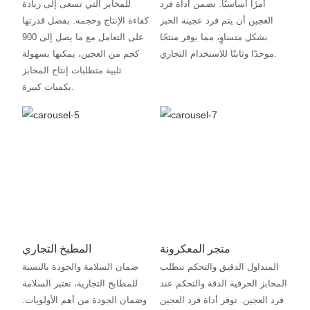
أمرًا أساسيًا. تضمن أداة فرد
للمخابز التي تسعى إلى زيادة
العجين أن يتم فرد عجينة الخبز
كفاءة الإنتاج وحجمه. بفضل قدرتها
بشكل متساوٍ، مما يوفر منتجًا
على التعامل مع ما يصل إلى 900
موحدًا وثابتًا للاستخدام التجاري.
كجم من العجين، يمكنها بسهولة
تلبية متطلبات إنتاج المخابز
بكميات كبيرة.
متجر المعكرونة
المطبخ التجاري
المتداول الدقيق والتحكم تتطلب
ضمان السلامة والجودة بالنسبة
المخابز الحرفية الدقة والتحكم عند
للمطابخ التجارية، تعتبر السلامة
فرد العجين. توفر أداة فرد العجين
وضمان الجودة من أهم الأولويات.