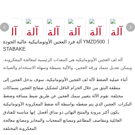
آلة فرد العجين الأوتوماتيكية عالية الجودة YMZD500 丨
STABAKE
آلة لف العجين الأوتوماتيكية هي المعدات الرئيسية لمعالجة المعكرونة،
ويمكن تعديل سمك ورقة العجين، والآلية بسيطة وسهلة الاستخدام والصيانة
أثناء عملية الضغط لآلة لف العجين الأوتوماتيكية، سوف يدخل العجين إلى
منطقة البثق من خلال الحزام الناقل لتشكيل صفائح العجين بسماكات
مختلفة. تقوم الآلة بتغيير سمك العجين عن طريق ضبط مسافة وضغط
البكرات. العجين الذي يتم ضغطه بواسطة آلة ضغط المعكرونة الأوتوماتيكية
يكون أكثر مرونة والمنتج النهائي ذو مذاق أفضل. إنها مناسبة للفنادق
العائلية ومقاصف المطاعم ومصانع المعجنات والمخابز ومصانع معالجة
المعكرونة المختلفة.