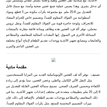
الأغذية، مع إمكانية نقل العجين وطيه وعجنه بشكل تلقائي ومستمر دون
أي تدخل بشري. وهذا يضمن عملية صنع عجين صحية وآمنة، مع سمك قابل
للتعديل بين 8-25 ملم. مع مجموعة بكرات مكونة من 3 قطع، ومواد
أسطوانية من الفولاذ المقاوم للصدأ، وتصميم خاص للحزام المضاد
للانحراف، ولوحة حاجزة قوية من الفولاذ المقاوم للصدأ، ونقل تروس
محسّن، توفر آلة فرد العجين هذه وظائف ومتانة فائقة مقارنة بالمنتجات
المماثلة الأخرى في السوق. إنها المعدات المثالية للمقاصف والمطاعم
والجامعات ومصانع تجهيز الأغذية ووحدات تقديم الطعام لإنتاج أنواع مختلفة
من العجين الناعم والمرن.
مقدمة مادية
تصنيف: توفر آلة لف العجين الأوتوماتيكية العديد من المزايا للمستخدمين،
مثل النقل الآلي الكامل، والطي، وعجن العجين، مما يؤدي إلى زيادة
الكفاءة وتحسين الصرف الصحي. تسمح سماكة العجين القابلة للتعديل من
8 إلى 25 ملم بتطبيقات متعددة في مختلف إعدادات تجهيز الأغذية، بما في
ذلك المقاصف والمطاعم ووحدات تقديم الطعام. بالإضافة إلى ذلك، فإن
ميزات التصميم المحسنة للمنتج، مثل بكرات الفولاذ المقاوم للصدأ،