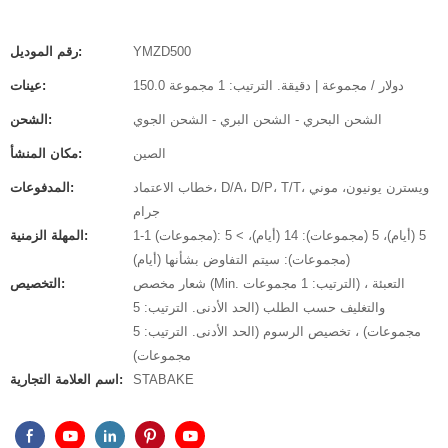
YMZD500
رقم الموديل:
150.0 دولار / مجموعة | دقيقة. الترتيب: 1 مجموعة
عينات:
الشحن البحري - الشحن البري - الشحن الجوي
الشحن:
الصين
مكان المنشأ:
خطاب الاعتماد، D/A، D/P، T/T، ويسترن يونيون، موني
المدفوعات:
جرام
1-1 (مجموعات): 5 (أيام)، 5 (مجموعات): 14 (أيام)، > 5
المهلة الزمنية:
(مجموعات): سيتم التفاوض بشأنها (أيام)
شعار مخصص (Min. الترتيب: 1 مجموعات) ، التعبئة
التخصيص:
والتغليف حسب الطلب (الحد الأدنى. الترتيب: 5
مجموعات) ، تخصيص الرسوم (الحد الأدنى. الترتيب: 5
مجموعات)
STABAKE
اسم العلامة التجارية: