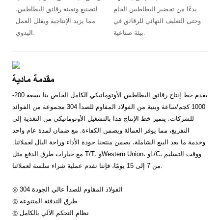
بدءًا من تحضير البطاطس الخام
لتصنيع وتعبئة رقائق البطاطس،
وحتى التغليف النهائي للرقائق في
مما يزيد الإنتاجية ويقلل العمل
بيئة صناعية.
اليدوي.
مقدمة مادية
يقدم خط إنتاج رقائق البطاطس الأوتوماتيكي الكامل الخاص بنا بسعة 200-
1000 كجم/ساعة وبنية من الفولاذ المقاوم للصدأ 304 مجموعة من الفوائد
للشركات. يتميز خط الإنتاج هذا بالتشغيل الأوتوماتيكي من التغذية إلى
التفريغ، مما يوفر العمالة ويضمن الكفاءة. مع ضمان لمدة عام واحد
وخدمة ما بعد البيع الشاملة، يضمن منتجنا جودة الأداء وراحة البال لعملائنا.
مع خيارات طرق الدفع مثل T/T، وWestern Union، وL/C، ووقت التسليم
من 7 إلى 15 يومًا، فإننا نقدم عملية شراء سلسة لعملائنا.
◎ الفولاذ المقاوم للصدأ عالي الجودة 304
◎ طرق التدفئة المتنوعة
◎ نظام التحكم الآلي بالكامل