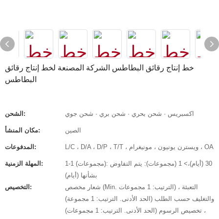
خط إنتاج رقائق البطاطس الشركة المصنعة لخط إنتاج رقائق
البطاطس
اكسبريس · شحن بحري · شحن بري · شحن جوي
الشحن:
الصين
مكان المنشأ:
L/C ، D/A ، D/P ، T/T ، ويسترن يونيون ، مونيغرام ، OA
المدفوعات:
1-1 (مجموعات): 30 (أيام)،> 1 (مجموعات): يتم التفاوض
المهلة الزمنية:
بشأنها (أيام)
شعار مخصص (Min. الترتيب: 1 مجموعات) ، التعبئة
التخصيص:
والتغليف حسب الطلب (الحد الأدنى. الترتيب: 1 مجموعة)
، تخصيص الرسوم (الحد الأدنى. الترتيب: 1 مجموعات)