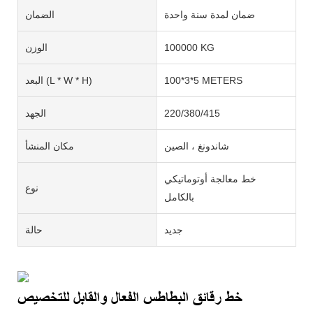
ضمان لمدة سنة واحدة
الضمان
100000 KG
الوزن
100*3*5 METERS
البعد (L * W * H)
220/380/415
الجهد
شاندونغ ، الصين
مكان المنشأ
خط معالجة أوتوماتيكي
نوع
بالكامل
جديد
حالة
خط رقائق البطاطس الفعال والقابل للتخصيص