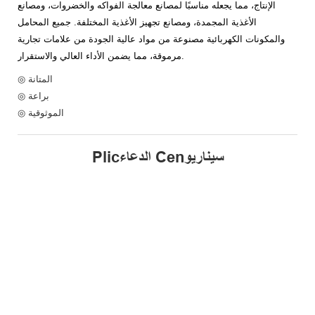
الإنتاج، مما يجعله مناسبًا لمصانع معالجة الفواكه والخضروات، ومصانع
الأغذية المجمدة، ومصانع تجهيز الأغذية المختلفة. جميع المحامل
والمكونات الكهربائية مصنوعة من مواد عالية الجودة من علامات تجارية
مرموقة، مما يضمن الأداء العالي والاستقرار.
◎ المتانة
◎ براعة
◎ الموثوقية
Plicالدعاء Cenسيناريو