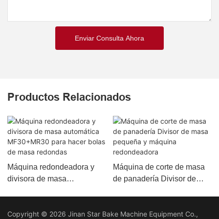
Enviar Consulta Ahora
Productos Relacionados
Máquina redondeadora y
Máquina de corte de masa
divisora ​​de masa
de panadería Divisor de
automática MF30+MR30
masa pequeña y máquina
para hacer bolas de masa
redondeadora
Copyright © 2026 Jinan Star Bake Machine Equipment Co.,
redondas