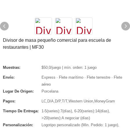
Divisor de masa pequeño comercial para escuela de
restaurantes | MF30
Muestras:
$50,0/juego | mín. orden: 1 juego
Envío:
Express · Flete marítimo · Flete terrestre · Flete
aéreo
Lugar De Origen:
Porcelana
Pagos:
LC,D/A,D/P,T/T,Western Union,MoneyGram
Tiempo De Entrega:
1-5(series):7(días), 6-20(series):14(días),
>20(series):A negociar (días)
Personalización:
Logotipo personalizado (Min. Pedido: 1 juego),