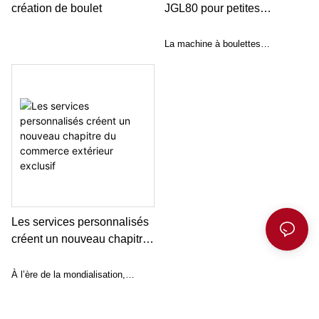
dont vous produisez des boules
création de boulet
JGL80 pour petites
de pâte De sa facilité d'utilisation
boulettes samosa
à sa sortie impressionnante, cette
emapanada
La machine à boulettes
machine à diviseur de pâte est un
entièrement automatique JGL80
ajout précieux à toute boulangerie
est une machine qui peut
ou pizzeria.
remplacer le processus de
fabrication manuel de boulettes et
améliorer l'efficacité du travail.
Les services personnalisés
créent un nouveau chapitre
du commerce extérieur
exclusif
À l’ère de la mondialisation,
l’importance du secteur du
commerce extérieur en tant que