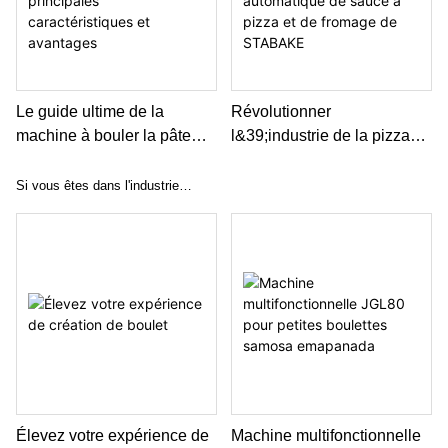
automatisée complète du
révélera le charme technologique
processus.:
de la production de viande
moderne.
Le guide ultime de la
Révolutionner
machine à bouler la pâte
l&39;industrie de la pizza
automatique MG65-2 :
avec le petit distributeur
principales caractéristiques
automatique de sauce à
Si vous êtes dans l'industrie
et avantages
pizza et de fromage de
alimentaire, en particulier dans la
STABAKE
cuisson ou la fabrication de
pizzas, vous comprenez
l'importance de l'efficacité et de la
cohérence dans votre processus
de préparation de la pâte. La
machine d'arrondi automatique
MG65-2 à pâte automatique,
fièrement apportée par Stabake,
est là pour révolutionner la façon
Élevez votre expérience de
Machine multifonctionnelle