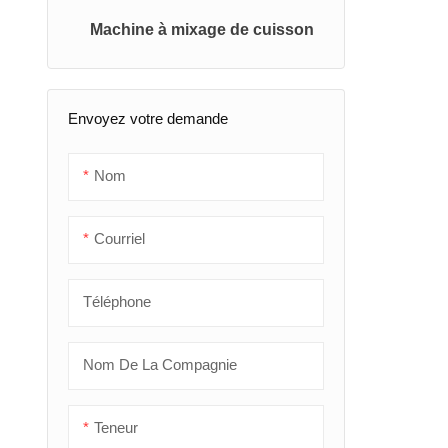
Machine à mixage de cuisson
Équipement de fabrication de
Machine de scellage de
pain
remplissage de formulaire
horizontal
Machine de fabrication de
Envoyez votre demande
pâtes
Machine d'emballage par
thermoformage
Nom
Machine d'emballage de
Courriel
pesage et de remplissage
Machine de mise sous vide
Téléphone
commerciale
Nom De La Compagnie
Teneur