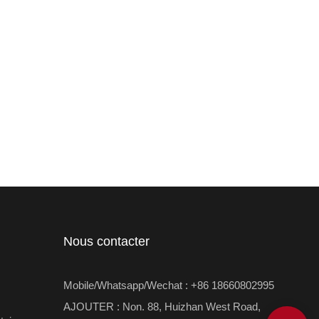
Nous contacter
Mobile/Whatsapp/Wechat : +86 18660802995
AJOUTER : Non. 88, Huizhan West Road,