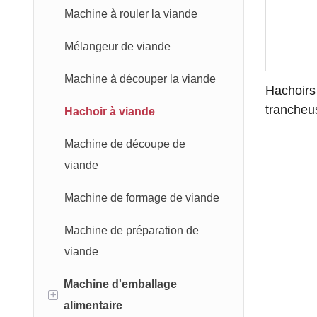
Machine à rouler la pâte
Machine à rouler la viande
Machine de découpe de pâte
Mélangeur de viande
Machine de fabrication de
Machine à découper la viande
Hachoirs 
tortillas
trancheu
Hachoir à viande
traitemen
Machine à pain arabe
Machine de découpe de
Machine à pizza
viande
Machine à rouleaux impériaux
Machine de formage de viande
Machine à fabriquer des
Machine de préparation de
biscuits
viande
Machine d'emballage
Machine de fabrication de
+
alimentaire
boulettes