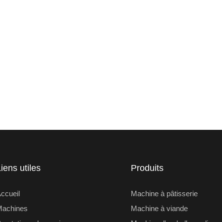
iens utiles
Produits
ccueil
Machine à pâtisserie
Machines
Machine à viande