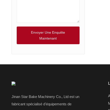
Envoyer Une Enquête
Maintenant
L
A
Jinan Star Bake Machinery Co., Ltd est un
fabricant spécialisé d'équipements de