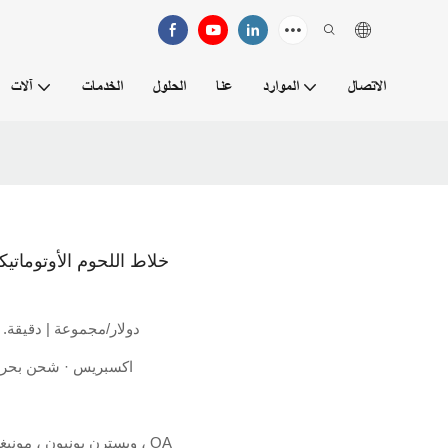
الاتصال
الموارد
عنا
الحلول
الخدمات
آلات
خلاط اللحوم الأوتوماتيكي لخلاط
2850.0 دولار/مجموعة | دقيقة. الترت
اكسبريس · شحن بحر
L/C ، D/A ، D/P ، T/T ، ويسترن يونيون ، مونيغرام ، OA