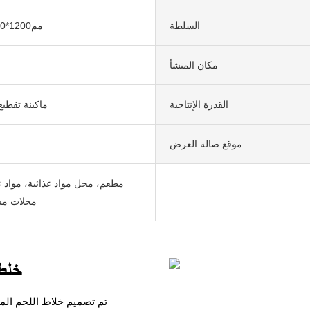
السلطة
مم1200*450*850
مكان المنشأ
القدرة الإنتاجية
ماكينة تقطيع
موقع صالة العرض
مطعم، محل مواد غذائية، مواد غ
محلات م
خلط اللحوم بكفاءة وموثوقية وكثافة عالية
تم تصميم خلاط اللحم الم