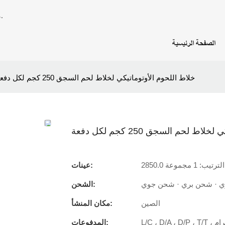
STABAKE - مورد ومصنع محترف لمعدات تجهيز الأغذية منذ عام 2002.
الصفحة الرئيسية
خلاط اللحوم الأوتوماتيكي لخلاط لحم السجق 250 كجم لكل دفعة
 لحم السجق 250 كجم لكل دفعة
يب: 1 مجموعة
عينات:
ي · شحن بري · شحن جوي
الشحن:
الصين
مكان المنشأ:
المدفوعات: