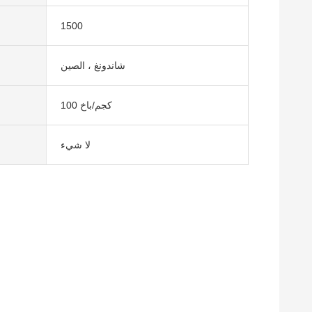
1500
شاندونغ ، الصين
100 كجم/باخ
لا شيء