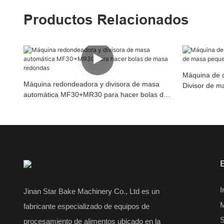
Productos Relacionados
Máquina de 
Máquina redondeadora y divisora ​​de masa
Divisor de 
automática MF30+MR30 para hacer bolas de
redondeador
masa redondas
I
Jinan Star Bake Machinery Co., Ltd es un
fabricante especializado de equipos de
S
procesamiento de alimentos ubicado en la