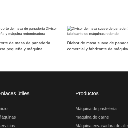
corte de masa de panadería
Divisor de masa suave de panade
masa pequeña y máquina
comercial y fabricante de máqui
a
Enlaces útiles
Productos
nicio
Máquina de pastelería
Máquinas
maquina de carne
ervicios
Máquina envasadora de ali