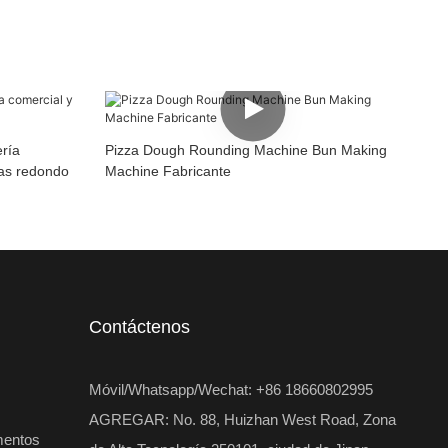
ría
Pizza Dough Rounding Machine Bun Making
nas redondo
Machine Fabricante
Contáctenos
Móvil/Whatsapp/Wechat: +86 18660802995
AGREGAR: No. 88, Huizhan West Road, Zona
mentos